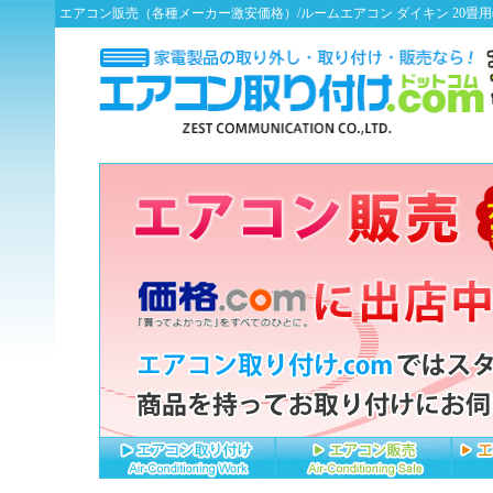
エアコン販売（各種メーカー激安価格）/ルームエアコン ダイキン 20畳用